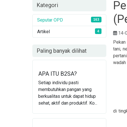
Pe
Kategori
(P
Seputar OPD
163
Artikel
4
14-
Pekan 
tani, 
Paling banyak dilihat
pertan
wadah 
APA ITU B2SA?
Setiap individu pasti
membutuhkan pangan yang
berkualitas untuk dapat hidup
sehat, aktif dan produktif. Ko...
di tin