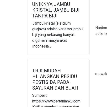
UNIKNYA JAMBU
KRISTAL, JAMBU BIJI
TANPA BIJI
Jambu kristal (Psidium
Nasion
guajava) adalah varietas jambu
selama
biji yang sekarang banyak
digemari masyarakat
Indonesia....
TRIK MUDAH
mewaki
HILANGKAN RESIDU
PESTISIDA PADA
SAYURAN DAN BUAH
Sumber :
https://www.pertanianku.com
Ketika membeli sayuran dan